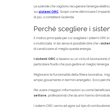
Le aziende che vogliono recuperare l’energia elettri
sui
sistemi ORC
. Scopri come ottimizzare l’impianto 
di più, o contattare l’azienda.
Perché scegliere i sist
Il motivo principale per cui scegliere i sistemi ORC è
o inutilizzata. In tal senso è possibile dire che i
siste
di canalizzare al meglio questa energia.
I sistemi ORC
si basano su un ciclo di lavorazione 
particolare fluido che può gestire al meglio l’energia
Migliorano le funzionalità della filiera lavorativa, mig
ampio giovamento in termini energetici. Ecco perché
Per avere maggiori informazioni su come beneficiar
settore
, professionisti che da anni hanno dimostrat
I sistemi ORC vanno ad agire sul tipo di combustione p