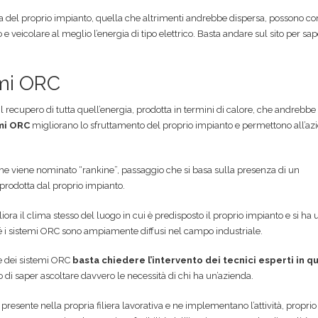
ca del proprio impianto, quella che altrimenti andrebbe dispersa, possono co
e veicolare al meglio l’energia di tipo elettrico. Basta andare sul sito per sa
emi ORC
 il recupero di tutta quell’energia, prodotta in termini di calore, che andrebbe
mi ORC
migliorano lo sfruttamento del proprio impianto e permettono all’az
che viene nominato “rankine”, passaggio che si basa sulla presenza di un
 prodotta dal proprio impianto.
liora il clima stesso del luogo in cui è predisposto il proprio impianto e si ha 
 i sistemi ORC sono ampiamente diffusi nel campo industriale.
e dei sistemi ORC
basta chiedere l’intervento dei tecnici esperti in q
o di saper ascoltare davvero le necessità di chi ha un’azienda.
resente nella propria filiera lavorativa e ne implementano l’attività, proprio