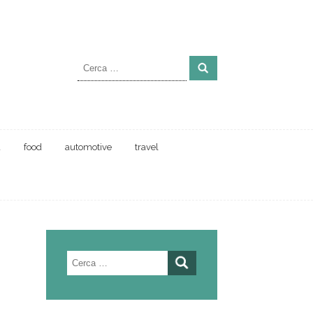
Ricerca
per:
a
food
automotive
travel
Ricerca
per: