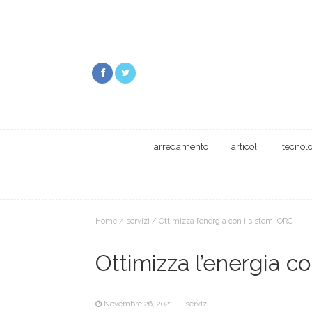
arredamento
articoli
tecnol
Home
/
servizi
/
Ottimizza l’energia con i sistemi ORC
Ottimizza l’energia c
Novembre 26, 2021
servizi