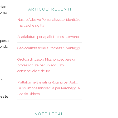
ntare
ARTICOLI RECENTI
perne
Nastro Adesivo Personalizzato: identità di
marca che sigilla
Scaffalature portapallet: a cosa servono
 persa
ienda
Geolocalizzazione automezzi: i vantaggi
Orologi di lusso a Milano: scegliere un
professionista per un acquisto
consapevole e sicuro
un
Piattaforme Elevatrici Rotanti per Auto:
La Soluzione Innovativa per Parcheggi a
Spazio Ridotto
uesto
NOTE LEGALI