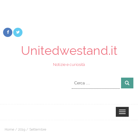
Unitedwestand.it
Notizie e curiosità
Ricerca
per:
Toggle
navigation
Home
/
2019
/
Settembre