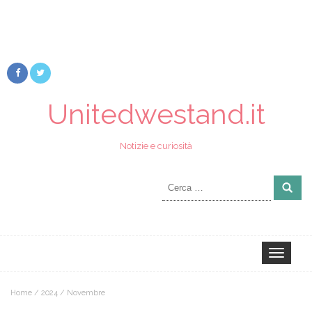
Unitedwestand.it
Notizie e curiosità
Ricerca
per:
Toggle
navigation
Home
/
2024
/
Novembre