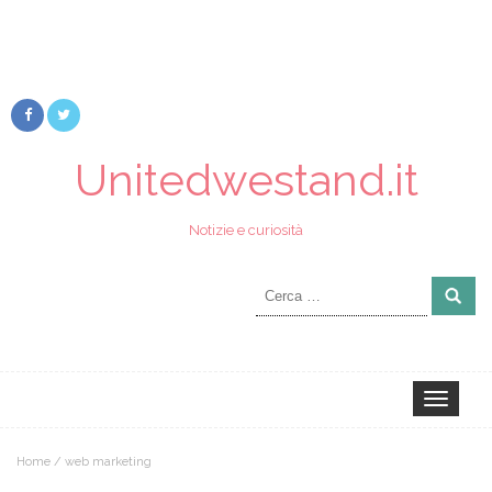
Unitedwestand.it
Notizie e curiosità
Ricerca
per:
Toggle
navigation
Home
/
web marketing