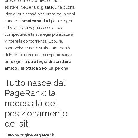
presente in rete equivale a non
esistere. Nell’
era digitale
, una buona
idea di business è onnipresente in ogni
canale. L’
omnicanalità
tipica di ogni
attività che si voglia eccellente e
competitiva, è la strategia più adatta a
vincere la concorrenza. Eppure,
sopravvivere nello smisurato mondo
di Internet non è così semplice: serve
un’adeguata
strategia di scrittura
articoli in ottica Seo
. Sai perché?
Tutto nasce dal
PageRank: la
necessità del
posizionamento
dei siti
Tutto ha origine
PageRank
,