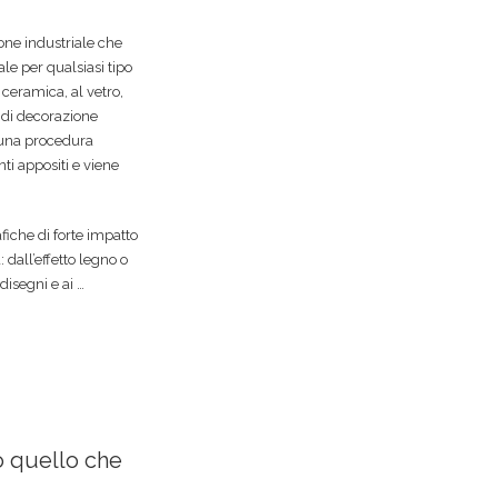
one industriale che
le per qualsiasi tipo
 ceramica, al vetro,
 di decorazione
è una procedura
ti appositi e viene
afiche di forte impatto
 dall’effetto legno o
disegni e ai …
o quello che