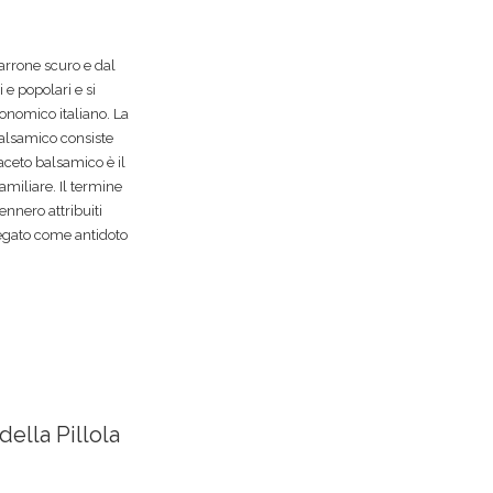
marrone scuro e dal
 e popolari e si
tronomico italiano. La
balsamico consiste
’aceto balsamico è il
amiliare. Il termine
nnero attribuiti
iegato come antidoto
 della Pillola