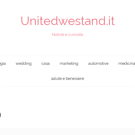
Unitedwestand.it
Notizie e curiosità
ogia
wedding
casa
marketing
automotive
medicin
salute e benessere
9