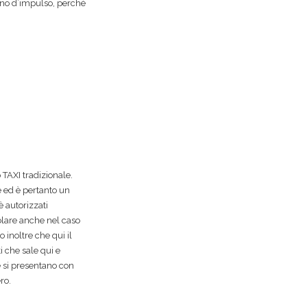
ono d’impulso, perché
o TAXI tradizionale.
e ed è pertanto un
è autorizzati
colare anche nel caso
o inoltre che qui il
 che sale qui e
e si presentano con
ro.