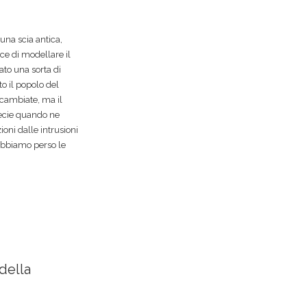
 una scia antica,
ce di modellare il
rato una sorta di
tto il popolo del
 cambiate, ma il
ecie quando ne
oni dalle intrusioni
 abbiamo perso le
 della