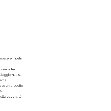
oscere i nostri
are i clienti
i aggiornati su
cerca
e se un prodotto
sa
ella pubblicità