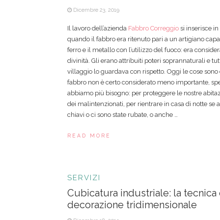
Dicembre 23, 2019
Il lavoro dell’azienda
Fabbro Correggio
si inserisce in
quando il fabbro era ritenuto pari a un artigiano capa
ferro e il metallo con l’utilizzo del fuoco: era conside
divinità. Gli erano attribuiti poteri soprannaturali e tu
villaggio lo guardava con rispetto. Oggi le cose sono
fabbro non è certo considerato meno importante, sp
abbiamo più bisogno: per proteggere le nostre abitazi
dei malintenzionati, per rientrare in casa di notte se
chiavi o ci sono state rubate, o anche …
READ MORE
SERVIZI
Cubicatura industriale: la tecnica
decorazione tridimensionale