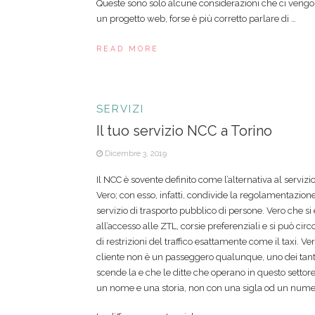
Queste sono solo alcune considerazioni che ci veng
un progetto web, forse è più corretto parlare di …
READ MORE
SERVIZI
Il tuo servizio NCC a Torino
Dicembre 3, 2019
Il NCC è sovente definito come l’alternativa al servizi
Vero; con esso, infatti, condivide la regolamentazion
servizio di trasporto pubblico di persone. Vero che si 
all’accesso alle ZTL, corsie preferenziali e si può cir
di restrizioni del traffico esattamente come il taxi. Ver
cliente non è un passeggero qualunque, uno dei tanti
scende la e che le ditte che operano in questo settor
un nome e una storia, non con una sigla od un nume