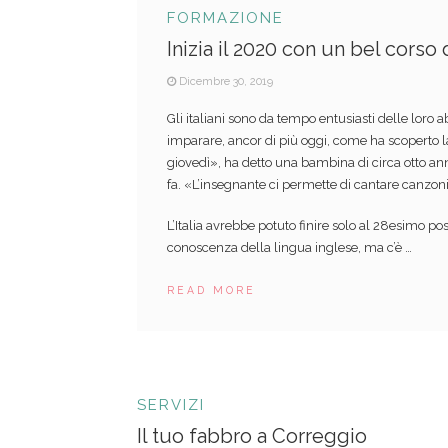
FORMAZIONE
Inizia il 2020 con un bel corso 
Dicembre 30, 2019
Gli italiani sono da tempo entusiasti delle loro a
imparare, ancor di più oggi, come ha scoperto l
giovedì», ha detto una bambina di circa otto a
fa. «L’insegnante ci permette di cantare canzoni
L’Italia avrebbe potuto finire solo al 28esimo post
conoscenza della lingua inglese, ma c’è …
READ MORE
SERVIZI
Il tuo fabbro a Correggio