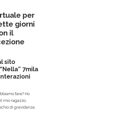
irtuale per
ette giorni
n il
cezione
l sito
 “Nella”
7mila
interazioni
dobbiamo fare? Ho
 il mio ragazzo,
ischio di gravidanza,