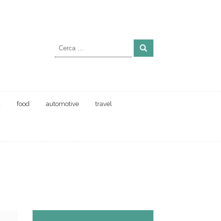
Ricerca
per:
a
food
automotive
travel