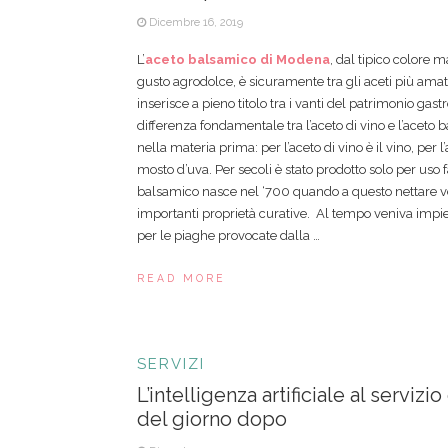
Dicembre 16, 2019
L’
aceto balsamico di Modena
, dal tipico colore 
gusto agrodolce, è sicuramente tra gli aceti più amati
inserisce a pieno titolo tra i vanti del patrimonio gas
differenza fondamentale tra l’aceto di vino e l’aceto 
nella materia prima: per l’aceto di vino è il vino, per l
mosto d’uva. Per secoli è stato prodotto solo per uso f
balsamico nasce nel ‘700 quando a questo nettare ve
importanti proprietà curative. Al tempo veniva imp
per le piaghe provocate dalla …
READ MORE
SERVIZI
L’intelligenza artificiale al servizio
del giorno dopo