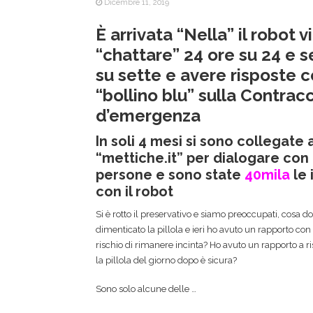
Dicembre 11, 2019
È arrivata “Nella” il robot v
“chattare” 24 ore su 24 e s
su sette
e avere risposte co
“bollino blu” sulla Contrac
d’emergenza
In soli 4 mesi si sono collegate a
“mettiche.it” per dialogare con
persone e sono state
40mila
le 
con il robot
Si è rotto il preservativo e siamo preoccupati, cosa 
dimenticato la pillola e ieri ho avuto un rapporto con
rischio di rimanere incinta? Ho avuto un rapporto a r
la pillola del giorno dopo è sicura?
Sono solo alcune delle …