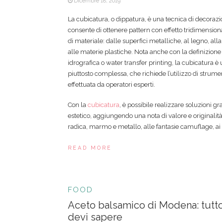
Dicembre 18, 2019
La cubicatura, o dippatura, è una tecnica di decorazi
consente di ottenere pattern con effetto tridimensiona
di materiale: dalle superfici metalliche, al legno, alla
alle materie plastiche. Nota anche con la definizione
idrografica o water transfer printing, la cubicatura 
piuttosto complessa, che richiede l’utilizzo di strumen
effettuata da operatori esperti.
Con la
cubicatura
, è possibile realizzare soluzioni gr
estetico, aggiungendo una nota di valore e originalità:
radica, marmo e metallo, alle fantasie camuflage, ai 
READ MORE
FOOD
Aceto balsamico di Modena: tutt
devi sapere