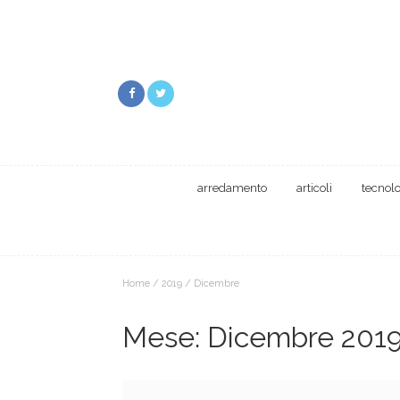
arredamento
articoli
tecnol
Home
/
2019
/
Dicembre
Mese:
Dicembre 201