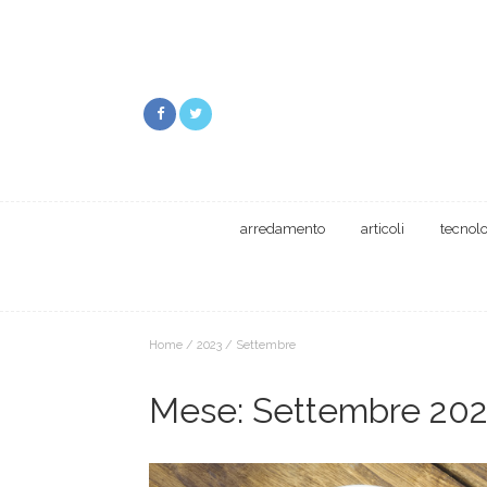
arredamento
articoli
tecnol
Home
/
2023
/
Settembre
Mese:
Settembre 20