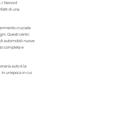
ui
! Renord
fatti di una
ferimento cruciale
gni. Questi centri,
 di automobili nuove
sto completa e
onaria auto è la
. In un’epoca in cui