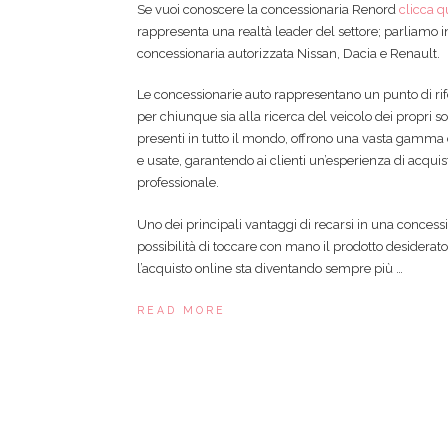
Se vuoi conoscere la concessionaria Renord
clicca q
rappresenta una realtà leader del settore; parliamo in
concessionaria autorizzata Nissan, Dacia e Renault.
Le concessionarie auto rappresentano un punto di ri
per chiunque sia alla ricerca del veicolo dei propri so
presenti in tutto il mondo, offrono una vasta gamma
e usate, garantendo ai clienti un’esperienza di acqui
professionale.
Uno dei principali vantaggi di recarsi in una concessi
possibilità di toccare con mano il prodotto desiderato
l’acquisto online sta diventando sempre più …
READ MORE