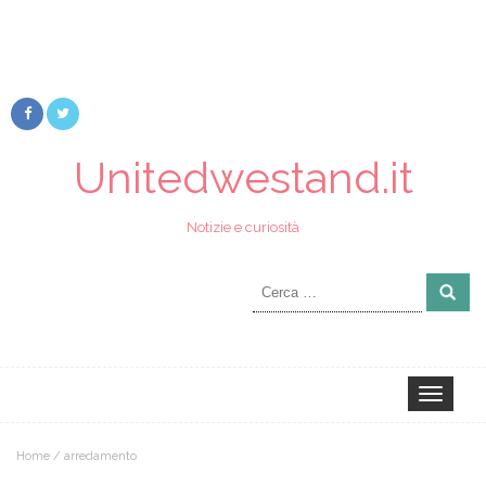
Unitedwestand.it
Notizie e curiosità
Ricerca
per:
Toggle
navigation
Home
/
arredamento