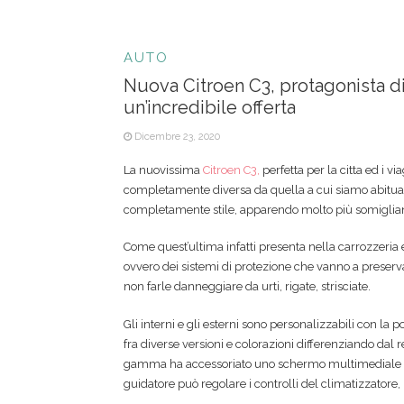
AUTO
Nuova Citroen C3, protagonista d
un’incredibile offerta
Dicembre 23, 2020
La nuovissima
Citroen C3,
perfetta per la citta ed i via
completamente diversa da quella a cui siamo abitua
completamente stile, apparendo molto più somigliant
Come quest’ultima infatti presenta nella carrozzeria 
ovvero dei sistemi di protezione che vanno a preserva
non farle danneggiare da urti, rigate, strisciate.
Gli interni e gli esterni sono personalizzabili con la po
fra diverse versioni e colorazioni differenziando dal rest
gamma ha accessoriato uno schermo multimediale at
guidatore può regolare i controlli del climatizzatore,