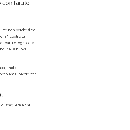
 con l’aiuto
 Per non perdersi tra
chi
Napoli è la
cuparsi di ogni cosa,
andi nella nuova
anco, anche
n problema, perciò non
li
io, scegliere a chi