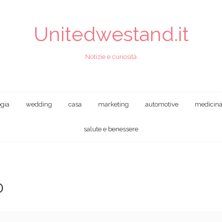
Unitedwestand.it
Notizie e curiosità
ogia
wedding
casa
marketing
automotive
medicin
salute e benessere
0