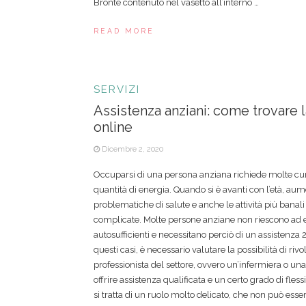
Bronte contenuto nel vasetto all’interno …
READ MORE
SERVIZI
Assistenza anziani: come trovare 
online
Dicembre 2, 2020
Occuparsi di una persona anziana richiede molte cu
quantità di energia. Quando si è avanti con l’età, aume
problematiche di salute e anche le attività più banal
complicate. Molte persone anziane non riescono ad 
autosufficienti e necessitano perciò di un assistenza 24
questi casi, è necessario valutare la possibilità di riv
professionista del settore, ovvero un’infermiera o u
offrire assistenza qualificata e un certo grado di fless
si tratta di un ruolo molto delicato, che non può esser