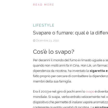
READ MORE
LIFESTYLE
Svapare o fumare: qual è la diffe
Dicembre 23, 2020
Cos’è lo svapo?
Per decenni il mondo del fumo è rimasto uguale a se 
quando non molti anni fa in Cina, Hon Lik, un farmac
dipendenza da nicotina, ha inventato la
sigaretta e
fatto proprio per cercare di combattere la dipendenza 
membri della sua famiglia.
Era il 2003 e nel giro di pochi anni lo
svapo
è divent
mondiale. Si svapa, verbo entrato velocemente nel v
dispositivo che permette di inalare vapore aromatizz
contenente quantità variabili di nicotina. La
nicotina