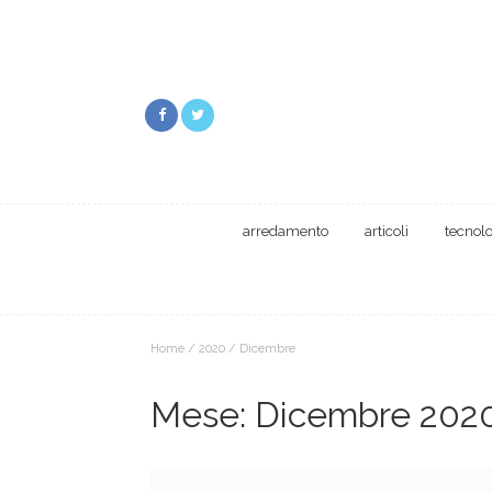
arredamento
articoli
tecnol
Home
/
2020
/
Dicembre
Mese:
Dicembre 202