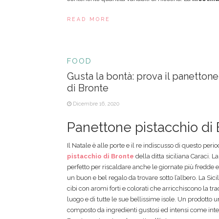
READ MORE
FOOD
Gusta la bontà: prova il panettone
di Bronte
Dicembre 16, 2020
Panettone pistacchio di
Il Natale è alle porte e il re indiscusso di questo perio
pistacchio di Bronte
della ditta siciliana Caraci. L
perfetto per riscaldare anche le giornate più fredde
un buon e bel regalo da trovare sotto l’albero. La Sic
cibi con aromi forti e colorati che arricchiscono la tr
luogo e di tutte le sue bellissime isole. Un prodotto u
composto da ingredienti gustosi ed intensi come inten