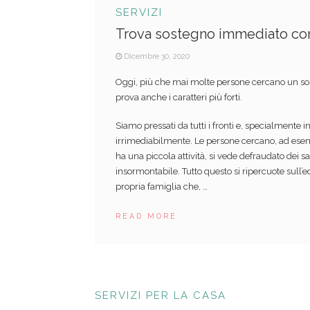
SERVIZI
Trova sostegno immediato con
Dicembre 30, 2020
Oggi, più che mai molte persone cercano un sos
prova anche i caratteri più forti.
Siamo pressati da tutti i fronti e, specialment
irrimediabilmente. Le persone cercano, ad esemp
ha una piccola attività, si vede defraudato dei sa
insormontabile. Tutto questo si ripercuote sull’e
propria famiglia che, …
READ MORE
SERVIZI PER LA CASA