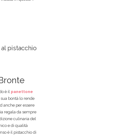
 al pistacchio
 Bronte
do è il
panettone
a sua bontà lo rende
 ed anche per essere
ilia regala da sempre
adizione culinaria del
nico e di qualità
so è il pistacchio di