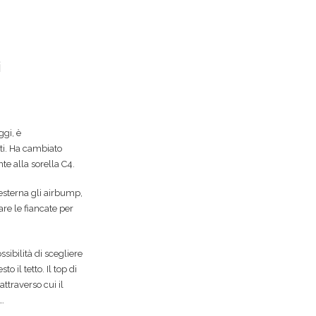
i
ggi, è
ti. Ha cambiato
e alla sorella C4.
esterna gli airbump,
re le fiancate per
ssibilità di scegliere
o il tetto. Il top di
traverso cui il
 …