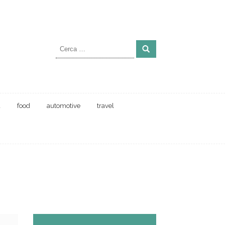
Ricerca
per:
a
food
automotive
travel