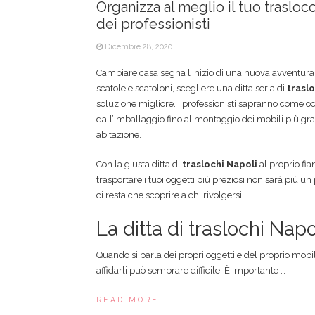
Organizza al meglio il tuo trasloco
dei professionisti
Dicembre 28, 2020
Cambiare casa segna l’inizio di una nuova avventura.
scatole e scatoloni, scegliere una ditta seria di
traslo
soluzione migliore. I professionisti sapranno come oc
dall’imballaggio fino al montaggio dei mobili più gr
abitazione.
Con la giusta ditta di
traslochi Napoli
al proprio fi
trasportare i tuoi oggetti più preziosi non sarà più u
ci resta che scoprire a chi rivolgersi.
La ditta di traslochi Napo
Quando si parla dei propri oggetti e del proprio mobil
affidarli può sembrare difficile. È importante
…
READ MORE