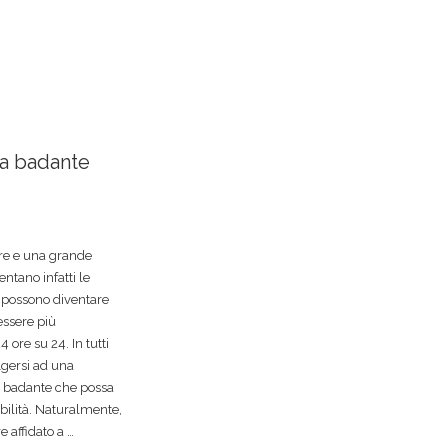
la badante
re e una grande
ntano infatti le
i possono diventare
essere più
 ore su 24. In tutti
olgersi ad una
na badante che possa
ibilità. Naturalmente,
e affidato a …