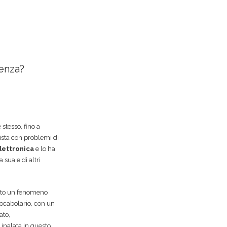
renza?
stesso, fino a
ista con problemi di
lettronica
e lo ha
sua e di altri
ato un fenomeno
ocabolario, con un
ato,
inalata in questo …