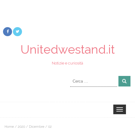
Unitedwestand.it
Notizie e curiosità
Ricerca
per:
Toggle
navigation
Home
/
2020
/
Dicembre
/
02