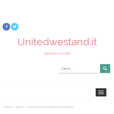
Unitedwestand.it
Notizie e curiosità
Ricerca
per:
Toggle
navigation
Home
/
servizi
/
Assistenza elettrodomestici Milano