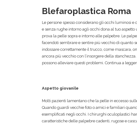
Blefaroplastica Roma
Le persone spesso considerano gli occhi luminosi e c
e senza rughe intorno agli occhi dona al tuo aspetto
prova la pelle sopra e intorno alle palpebre. Le palpe
facendoti sembrare e sentire più vecchio di quanto s
indossare correttamente il trucco, come mascara, ombr
ancora più vecchio con l’insorgere della stanchezza. 
possono alleviare questi problemi. Continua a leggere
Aspetto giovanile
Molti pazienti lamentano che la pelle in eccesso sulle 
Quando guardi vecchie foto o amici e familiari quan
esemplificati negli occhi. I chirurghi oculoplastici han
caratteristiche delle palpebre cadenti, rugose e casca