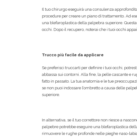
Il tuo chirurgo eseguirà una consulenza approfondita 
procedure per creare un piano di trattamento. Ad es
una blefaroplastica della palpebra superiore. Questa p
occhi. Dopo il recupero, noterai che i tuoi occhi app
Trucco più facile da applicare
Se preferisci truccarti per definire i tuoi occhi, potre
abbassa sui contorni. Alla fine, la pelle cascante e 
fatto in passato. La tua anatomia e le tue preoccupa
se non puoi indossare l’ombretto a causa delle palpe
superiore.
In alternativa, se il tuo correttore non riesce a nasco
palpebre potrebbe eseguire una blefaroplastica della 
rimuovere le rughe profonde nelle pieghe naso-labial