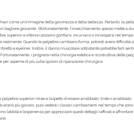
hiari come un’immagine della giovinezza e della bellezza. Pertanto, la pelle 
 un bagliore giovanile. Sfortunatamente, l’invecchiamento spesso mette a du
bre superiori e inferiori possono gonfiarsi, incurvarsi o incresparsi nel tempo
ei realmente. Quando le palpebre cambiano forma, potresti avere difficoltà a
etto e eyeliner. Inoltre, il danno muscolare sottostante potrebbe farti senti
Fortunatamente, i progressi nella chirurgia estetica e ricostruttiva delle pal
 per saperne di più sulle opzioni di riparazione chirurgica.
palpebre superiori ritrae e l’aspetto di essere arrabbiato, triste o arrabbiato.
do erano più giovani, puoi vedere i classici cambiamenti nel tempo che sono
no l’abilità e l’esperienza per apprezzare questi dettagli raffinati e affrontare 
nti.