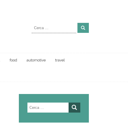
Ricerca
per:
a
food
automotive
travel
Ricerca
per: