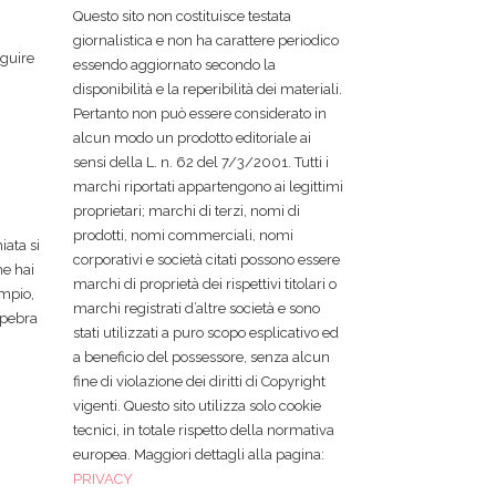
Questo sito non costituisce testata
giornalistica e non ha carattere periodico
eguire
essendo aggiornato secondo la
i
disponibilità e la reperibilità dei materiali.
Pertanto non può essere considerato in
alcun modo un prodotto editoriale ai
sensi della L. n. 62 del 7/3/2001. Tutti i
marchi riportati appartengono ai legittimi
proprietari; marchi di terzi, nomi di
prodotti, nomi commerciali, nomi
iata si
corporativi e società citati possono essere
me hai
marchi di proprietà dei rispettivi titolari o
empio,
marchi registrati d’altre società e sono
lpebra
stati utilizzati a puro scopo esplicativo ed
a beneficio del possessore, senza alcun
fine di violazione dei diritti di Copyright
vigenti. Questo sito utilizza solo cookie
tecnici, in totale rispetto della normativa
europea. Maggiori dettagli alla pagina:
PRIVACY