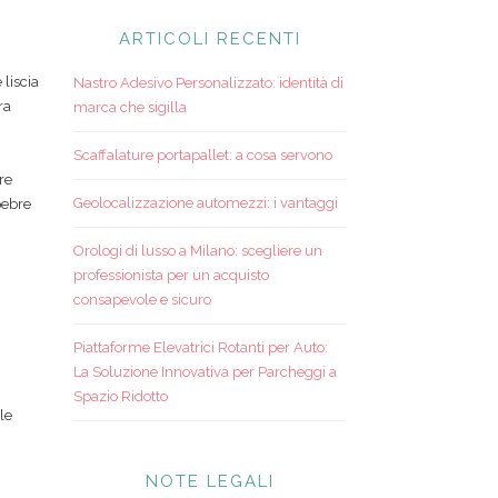
ARTICOLI RECENTI
liscia
Nastro Adesivo Personalizzato: identità di
ra
marca che sigilla
,
Scaffalature portapallet: a cosa servono
re
Geolocalizzazione automezzi: i vantaggi
pebre
Orologi di lusso a Milano: scegliere un
professionista per un acquisto
consapevole e sicuro
Piattaforme Elevatrici Rotanti per Auto:
La Soluzione Innovativa per Parcheggi a
Spazio Ridotto
le
NOTE LEGALI