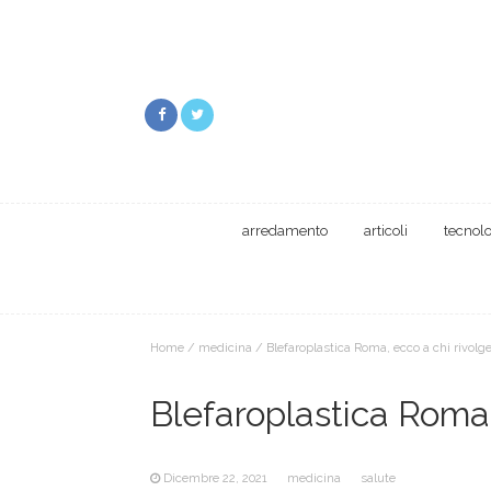
arredamento
articoli
tecnol
Home
/
medicina
/
Blefaroplastica Roma, ecco a chi rivolge
Blefaroplastica Roma,
Dicembre 22, 2021
medicina
salute