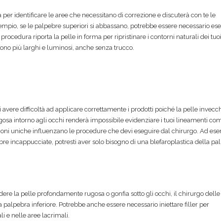
per identificare le aree che necessitano di correzione e discuterà con te le
empio, se le palpebre superiori si abbassano, potrebbe essere necessario es
rocedura riporta la pelle in forma per ripristinare i contorni naturali dei tuo
aiono più larghi e luminosi, anche senza trucco.
sti avere difficoltà ad applicare correttamente i prodotti poiché la pelle invecch
rugosa intorno agli occhi renderà impossibile evidenziare i tuoi lineamenti co
zioni uniche influenzano le procedure che devi eseguire dal chirurgo. Ad es
bre incappucciate, potresti aver solo bisogno di una blefaroplastica della pa
ndere la pelle profondamente rugosa o gonfia sotto gli occhi, il chirurgo delle
palpebra inferiore. Potrebbe anche essere necessario iniettare filler per
i e nelle aree lacrimali.