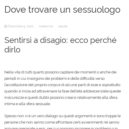
Dove trovare un sessuologo
Dicembre 9, 2022
medicina
salute
Sentirsi a disagio: ecco perché
dirlo
Nella vita di tutti quanti possono capitare dei momenti o anche dei
periodi in cui insorgono dei problemi e delle difficoltà verso
l’accettazione del proprio corpo e di alcune parti di esse e soprattutto
quando si inizia ad attraversare la fase dell’età adolescenziale queste
insicurezze e questi dubbi possono crearsi relativamente alla sfera
intima e alla sfera sessuale.
Spesso non vi è un vero dialogo su questi argomenti e sono troppe le
persone che non sanno come affrontare certi avvenimenti né sanno
arrivare preparate a essi, per cui possono incorrere in problemi o in