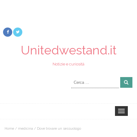
Unitedwestand.it
Notizie e curiosità
Ricerca
per:
Toggle
navigation
Home
/
medicina
/
Dove trovare un sessuologo