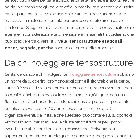
tensostruttura devi pensare ad alcune caratteristiche: è importante che
sia della dimensione giusta, che offra la possibilità di accedere e uscire
da più punti per sicurezza e ricambio d’aria ma deve anche essere
realizzata in materiali di qualità per prevedere e tutelare in caso di
maltempo. Scegliere una tensostruttura non è sempre così facile, oltre
a tenere in considerazione la dimensione e i materiali ti ricordiamo che
puoi scegliere tra diversi stili:
vele, tensostrutture esagonali,
dehor, pagode, gazebo
sono solo alcune delle proposte.
Da chi noleggiare tensostrutture
Se stai cercando a chi rivolgerti per
noleggiare tensostrutture
abbiamo
un nome da suggerirti: promonoleggi.com è il sito web che fa per te.
L’attività è specializzata nel proporre tensostrutture per eventi ma non
solo; offre anche un servizio di coordinazione a 360 gradi con una
flotta di mezzi di trasporto, assistenza in caso di problemi, personale
qualificato e vanta oltre 20 anni di esperienza nel settore. Chi
organizza eventi, sia in Italia che all’estero, può contare sul supporto di
Promo Noleggi per scegliere le giuste tendostrutture per i propri
eventi. Oltre al settore fieristico, PromoNoleggi è diventato un
supporter importante durante questo periodo di emergenza sanitaria,