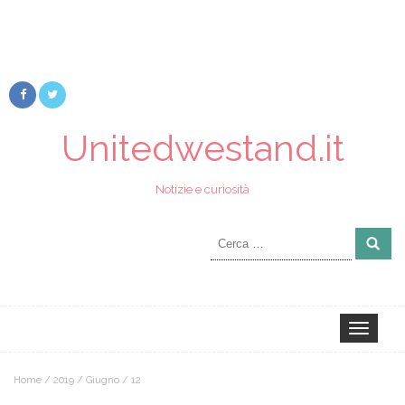
Unitedwestand.it
Notizie e curiosità
Ricerca
per:
Toggle
navigation
Home
/
2019
/
Giugno
/
12