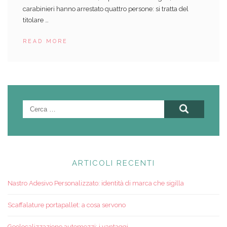
carabinieri hanno arrestato quattro persone: si tratta del
titolare
…
READ MORE
Ricerca
per:
ARTICOLI RECENTI
Nastro Adesivo Personalizzato: identità di marca che sigilla
Scaffalature portapallet: a cosa servono
Geolocalizzazione automezzi: i vantaggi