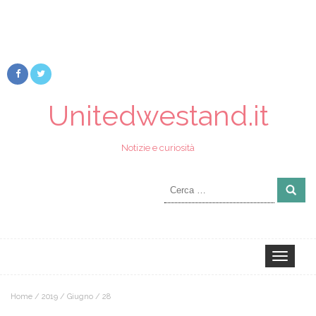
Unitedwestand.it
Notizie e curiosità
Ricerca
per:
Toggle
navigation
Home
/
2019
/
Giugno
/
28