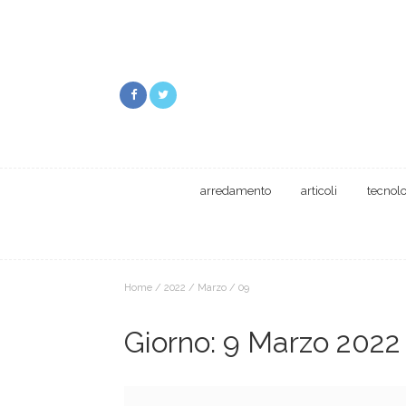
arredamento
articoli
tecnol
Home
/
2022
/
Marzo
/
09
Giorno:
9 Marzo 2022