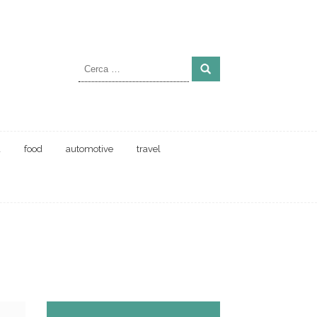
Ricerca
per:
a
food
automotive
travel