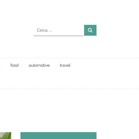
Ricerca
per:
a
food
automotive
travel