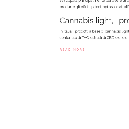
sviluppata principalmente per avere una
produrre gli effetti psicotropi associati a
Cannabis light, i pro
In Italia, i prodotti a base di cannabis li
contenuto di THC, estratti di CBD e olio d
READ MORE