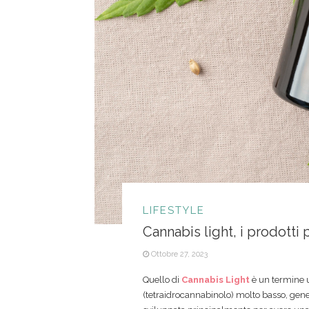
LIFESTYLE
Cannabis light, i prodotti p
Ottobre 27, 2023
Quello di
Cannabis Light
è un termine ut
(tetraidrocannabinolo) molto basso, gener