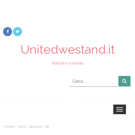
Unitedwestand.it
Notizie e curiosità
Ricerca
per:
Toggle
navigation
Home
/
2025
/
Gennaio
/
08