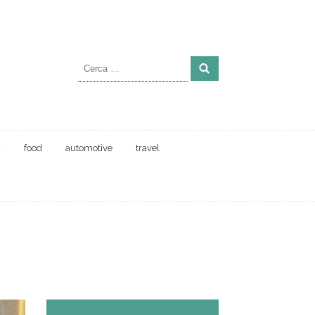
Ricerca
per:
a
food
automotive
travel