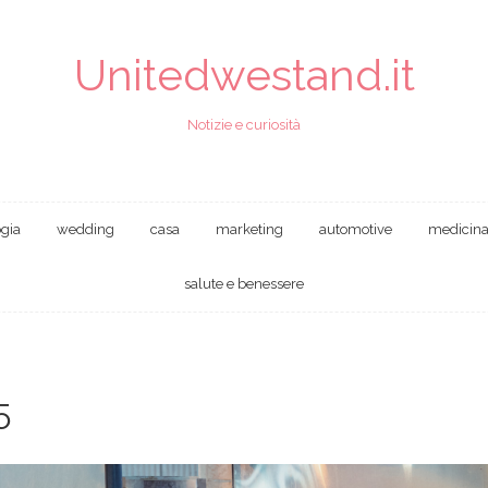
Unitedwestand.it
Notizie e curiosità
ogia
wedding
casa
marketing
automotive
medicin
salute e benessere
5