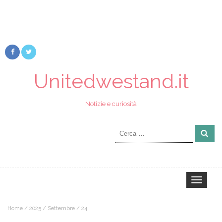
Unitedwestand.it
Notizie e curiosità
Ricerca
per:
Toggle
navigation
Home
/
2025
/
Settembre
/
24