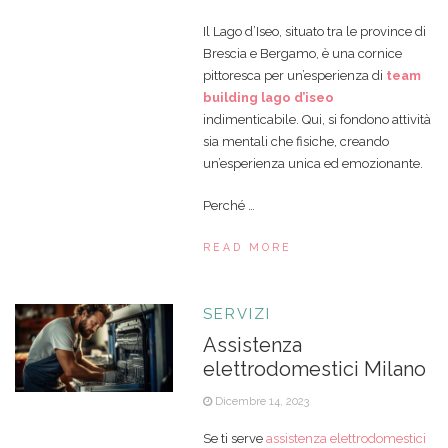
Il Lago d’Iseo, situato tra le province di
Brescia e Bergamo, è una cornice
pittoresca per un’esperienza di
team
building lago d’iseo
indimenticabile. Qui, si fondono attività
sia mentali che fisiche, creando
un’esperienza unica ed emozionante.
Perché …
READ MORE
SERVIZI
Assistenza
elettrodomestici Milano
Dicembre 14, 2023
Se ti serve
assistenza elettrodomestici