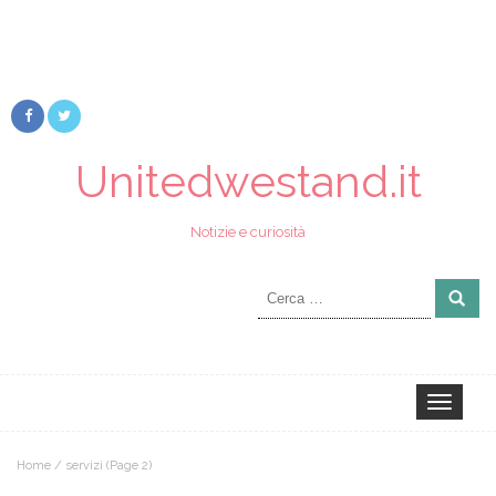
Unitedwestand.it
Notizie e curiosità
Ricerca
per:
Toggle
navigation
Home
/
servizi
(Page 2)