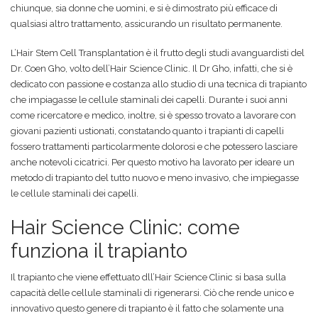
chiunque, sia donne che uomini, e si è dimostrato più efficace di
qualsiasi altro trattamento, assicurando un risultato permanente.
L’Hair Stem Cell Transplantation è il frutto degli studi avanguardisti del
Dr. Coen Gho, volto dell’Hair Science Clinic. Il Dr Gho, infatti, che si è
dedicato con passione e costanza allo studio di una tecnica di trapianto
che impiagasse le cellule staminali dei capelli. Durante i suoi anni
come ricercatore e medico, inoltre, si è spesso trovato a lavorare con
giovani pazienti ustionati, constatando quanto i trapianti di capelli
fossero trattamenti particolarmente dolorosi e che potessero lasciare
anche notevoli cicatrici. Per questo motivo ha lavorato per ideare un
metodo di trapianto del tutto nuovo e meno invasivo, che impiegasse
le cellule staminali dei capelli.
Hair Science Clinic: come
funziona il trapianto
Il trapianto che viene effettuato dll’Hair Science Clinic si basa sulla
capacità delle cellule staminali di rigenerarsi. Ciò che rende unico e
innovativo questo genere di trapianto è il fatto che solamente una