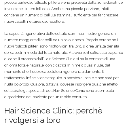
piccola parte del follicolo pilifero viene prelevata dalla zona donatrice,
invece che l’intero follicolo. Anche una piccola porzione, infatti,
contiene un numero di cellule staminali sufficiente per far crescere
nuovi capelli nell’area del recettore.
La capacità rigenerativa delle cellule staminali, inoltre, genera un
numero maggiore di capelli da un solo innesto. Proprio perché ho i
nuovi follicoli piliferi sono molto vicini tra loro, si crea un’alta densità
dei capelli in modo del tutto naturale. Attraverso il sofisticato trapianto
di capelli proposto dall’Hair Science Clinic si ha la certezza di una
chioma folta e naturale, con cicatrici minime o quasi nulle, dal
momento che il cuoio capelluto si rigenera rapidamente. Il
trattamento, infine, viene eseguito in anestesia locale e non sarà per
nulla doloroso. Qualora, tuttavia, dovesse insorgere qualche effetto
collaterale gli specialisti dell’Hair Science Clinic sono a completa
disposizione del paziente per un rapido consulto.
Hair Science Clinic: perchè
rivolgersi a loro