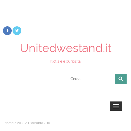
Unitedwestand.it
Notizie e curiosità
Ricerca
per:
Toggle
navigation
Home
/
2022
/
Dicembre
/
10