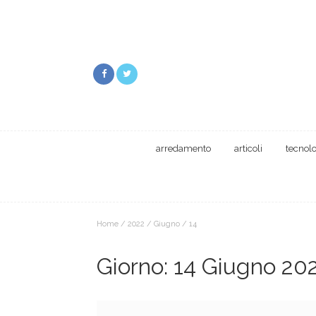
arredamento
articoli
tecnol
Home
/
2022
/
Giugno
/
14
Giorno:
14 Giugno 20