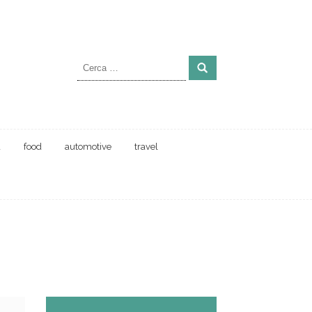
Ricerca
per:
a
food
automotive
travel