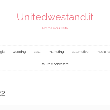
Unitedwestand.it
Notizie e curiosità
ogia
wedding
casa
marketing
automotive
medicin
salute e benessere
22