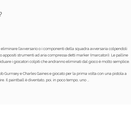
?
o di eliminare l’avversario o i componenti della squadra avversaria colpendoli
o appositi strumenti ad aria compressa detti marker (marcatori). Le palline
iduare i giocatori colpiti che andranno eliminati dal gioco è molto semplice.
ob Gurnsey e Charles Gaines e giocato per la prima volta con una pistola a
. Il paintball è diventato, poi, in poco tempo, uno …