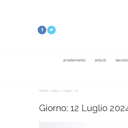
arredamento
articoli
tecnol
Home
/
2024
/
Luglio
/
12
Giorno:
12 Luglio 202