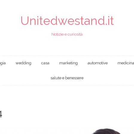
Unitedwestand.it
Notizie e curiosità
ogia
wedding
casa
marketing
automotive
medicin
salute e benessere
4