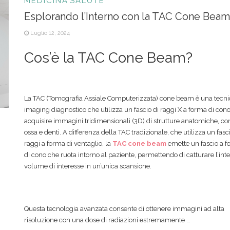
MEDICINA
SALUTE
Esplorando l’Interno con la TAC Cone Beam
Luglio 12, 2024
Cos’è la TAC Cone Beam?
La TAC (Tomografia Assiale Computerizzata) cone beam è una tecni
imaging diagnostico che utilizza un fascio di raggi X a forma di con
acquisire immagini tridimensionali (3D) di strutture anatomiche, c
ossa e denti. A differenza della TAC tradizionale, che utilizza un fasci
raggi a forma di ventaglio, la
TAC cone beam
emette un fascio a 
di cono che ruota intorno al paziente, permettendo di catturare l’int
volume di interesse in un’unica scansione.
Questa tecnologia avanzata consente di ottenere immagini ad alta
risoluzione con una dose di radiazioni estremamente …