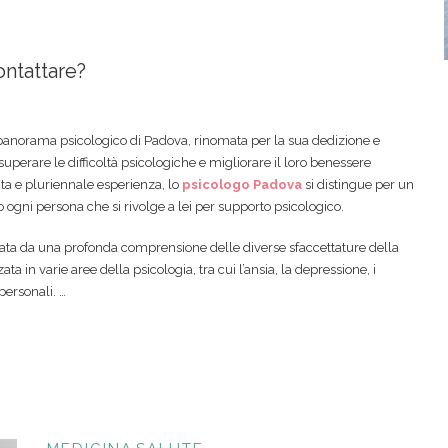
ontattare?
l panorama psicologico di Padova, rinomata per la sua dedizione e
superare le difficoltà psicologiche e migliorare il loro benessere
a e pluriennale esperienza, lo
psicologo Padova
si distingue per un
ogni persona che si rivolge a lei per supporto psicologico.
zzata da una profonda comprensione delle diverse sfaccettature della
a in varie aree della psicologia, tra cui l’ansia, la depressione, i
personali. …