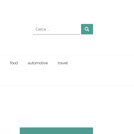
Ricerca
per:
a
food
automotive
travel